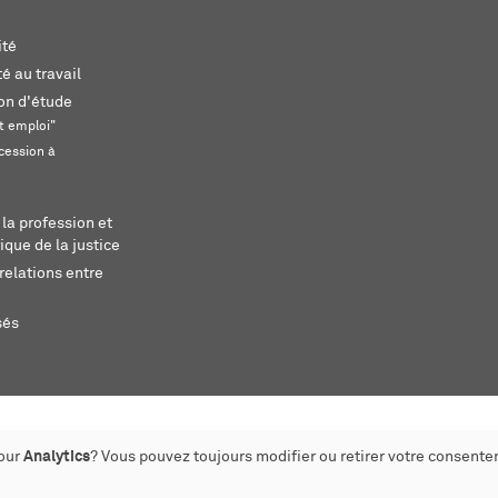
ité
é au travail
ion d'étude
t emploi"
cession à
 la profession et
ique de la justice
relations entre
sés
pour
Analytics
? Vous pouvez toujours modifier ou retirer votre consente
éé par monoloco