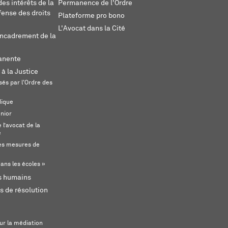
es intérêts de la
Permanence de l'Ordre
fense des droits
Plateforme pro bono
L'Avocat dans la Cité
encadrement de la
anente
 à la Justice
és par l'Ordre des
dique
unior
l’avocat de la
e
s mesures de
ans les écoles »
ts humains
s de résolution
ur la médiation