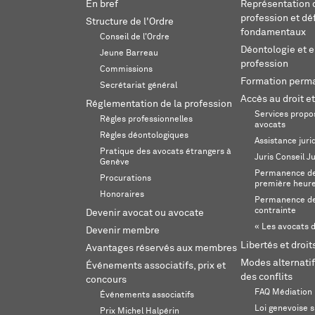
En bref
Représentation d
profession et dé
Structure de l'Ordre
fondamentaux
Conseil de l'Ordre
Déontologie et 
Jeune Barreau
profession
Commissions
Formation perm
Secrétariat général
Accès au droit et
Réglementation de la profession
Services propos
Règles professionnelles
avocats
Règles déontologiques
Assistance juri
Pratique des avocats étrangers à
Juris Conseil J
Genève
Permanence de 
Procurations
première heur
Honoraires
Permanence de
contrainte
Devenir avocat ou avocate
« Les avocats d
Devenir membre
Libertés et droi
Avantages réservés aux membres
Modes alternatif
Événements associatifs, prix et
des conflits
concours
FAQ Médiation
Événements associatifs
Loi genevoise s
Prix Michel Halpérin