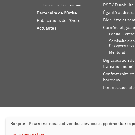
RSE / Durabilité
Concours d'art oratoire
Égalité et divers
Partenaire de l'Ordre
Bien-être et sant
Publications de l'Ordre
Carrière et gest
Actualités
Forum "Contac
Séminaire d’ac
l’indépendance
Mentorat
Digitalisation de
transition numér
Confraternité et 
barreaux
Forums spéciali
Bonjour ! Pourrions-nous activer des services supplémentaires 
© 2026 L'Ordre des avocats de Genève
Mentions légales
Cr
Laissez-moi choisir