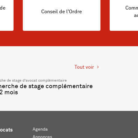
 de
Commi
Conseil de l'Ordre
a
Tout voir
che de stage d’avocat complémentaire
herche de stage complémentaire
2 mois
Agenda
vocats
Annonces