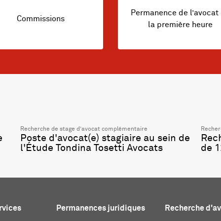
Permanence de l’avocat
Commissions
la première heure
Recherche de stage d’avocat complémentaire
Recher
e
Poste d'avocat(e) stagiaire au sein de
Rec
l'Étude Tondina Tosetti Avocats
de 1
rvices
Permanences juridiques
Recherche d'a