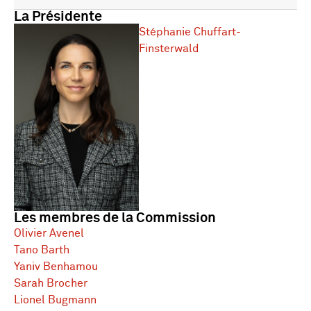
La Présidente
Stéphanie Chuffart-
Finsterwald
Les membres de la Commission
Olivier Avenel
Tano Barth
Yaniv Benhamou
Sarah Brocher
Lionel Bugmann