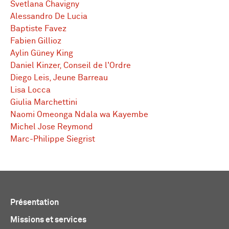
Svetlana Chavigny
Alessandro De Lucia
Baptiste Favez
Fabien Gillioz
Aylin Güney King
Daniel Kinzer, Conseil de l'Ordre
Diego Leis, Jeune Barreau
Lisa Locca
Giulia Marchettini
Naomi Omeonga Ndala wa Kayembe
Michel Jose Reymond
Marc-Philippe Siegrist
Présentation
Missions et services