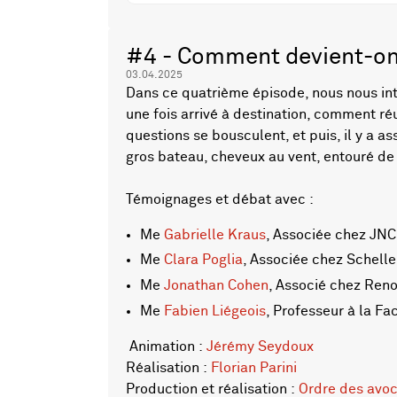
#4 - Comment devient-on
03.04.2025
Dans ce quatrième épisode, nous nous int
une fois arrivé à destination, comment réu
questions se bousculent, et puis, il y a as
gros bateau, cheveux au vent, entouré d
Témoignages et débat avec :
Me
Gabrielle Kraus
, Associée chez JNC
Me
Clara Poglia
, Associée chez Schell
Me
Jonathan Cohen
, Associé chez Reno
Me
Fabien Liégeois
, Professeur à la Fa
Animation :
Jérémy Seydoux
Réalisation :
Florian Parini
Production et réalisation :
Ordre des avo