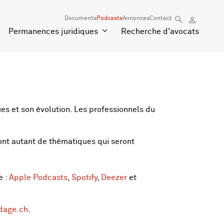
Documents
Podcasts
Annonces
Contact
Permanences juridiques
Recherche d'avocats
es et son évolution. Les professionnels du
 sont autant de thématiques qui seront
e :
Apple Podcasts
,
Spotify
,
Deezer
et
dage.ch
.