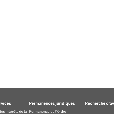
rvices
Permanences juridiques
Recherche d'a
es intérêts de la
Permanence de l'Ordre