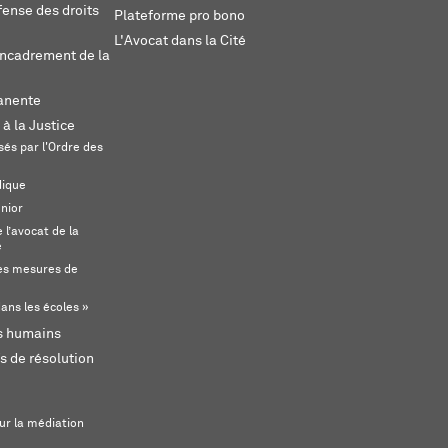
fense des droits
Plateforme pro bono
L'Avocat dans la Cité
encadrement de la
anente
 à la Justice
és par l'Ordre des
dique
unior
l’avocat de la
e
s mesures de
ans les écoles »
ts humains
s de résolution
ur la médiation