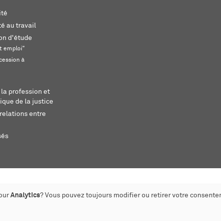
ité
é au travail
ion d'étude
t emploi"
cession à
 la profession et
ique de la justice
relations entre
sés
pour
Analytics
? Vous pouvez toujours modifier ou retirer votre consente
éé par monoloco