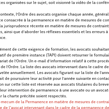
es organisées sur le sujet, soit visionné la vidéo de la conf
ontexte, l’Ordre des avocats organise chaque année, généra
e consacrée à la permanence en matière de mesures de contr
 la jurisprudence récente en matière de mesures de contraint
s, ainsi que d’aborder les réflexes essentiels et les erreurs à
nce.
ment de cette exigence de formation, les avocats souhaitant 
atif de première instance (TAPI) doivent retourner le formula
ariat de l’Ordre. Un e-mail d’information relatif à cette pro
e l’Ordre. La liste des avocats intervenant dans le cadre 
velée annuellement. Les avocats figurant sur la liste de l’an
ait de poursuivre leur activité pour l’année suivante en contac
ion sur cette liste est réservée aux avocats titulaires du brev
leur intervention de permanence à une avocate ou un avocat
r la charte précitée soient respectés.
mecum de la Permanence en matière de mesures de contra
e de l'avocat intervenant dans le cadre de la permanence d