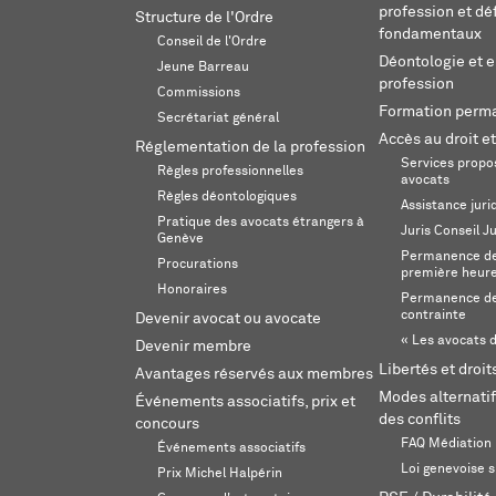
profession et dé
Structure de l'Ordre
fondamentaux
Conseil de l'Ordre
Déontologie et 
Jeune Barreau
profession
Commissions
Formation perm
Secrétariat général
Accès au droit et
Réglementation de la profession
Services propos
Règles professionnelles
avocats
Règles déontologiques
Assistance juri
Pratique des avocats étrangers à
Juris Conseil J
Genève
Permanence de 
Procurations
première heur
Honoraires
Permanence de
contrainte
Devenir avocat ou avocate
« Les avocats d
Devenir membre
Libertés et droi
Avantages réservés aux membres
Modes alternatif
Événements associatifs, prix et
des conflits
concours
FAQ Médiation
Événements associatifs
Loi genevoise s
Prix Michel Halpérin