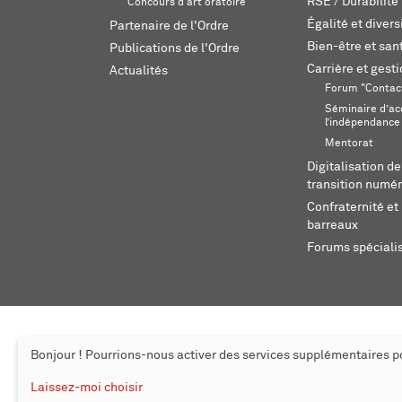
RSE / Durabilité
Concours d'art oratoire
Égalité et divers
Partenaire de l'Ordre
Bien-être et sant
Publications de l'Ordre
Carrière et gest
Actualités
Forum "Contac
Séminaire d’ac
l’indépendance
Mentorat
Digitalisation de
transition numér
Confraternité et 
barreaux
Forums spéciali
Bonjour ! Pourrions-nous activer des services supplémentaires 
© 2026 L'Ordre des avocats de Genève
Mentions légales
Cr
Laissez-moi choisir