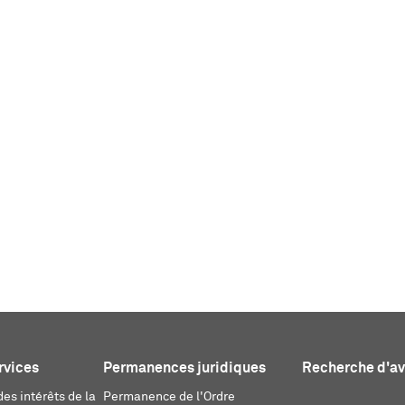
rvices
Permanences juridiques
Recherche d'a
es intérêts de la
Permanence de l'Ordre