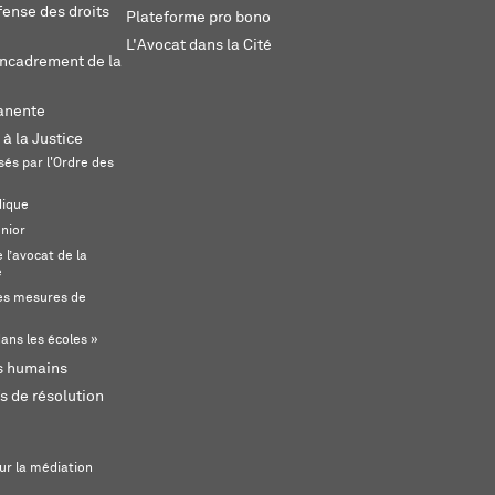
fense des droits
Plateforme pro bono
L'Avocat dans la Cité
encadrement de la
anente
 à la Justice
és par l'Ordre des
dique
unior
l’avocat de la
e
s mesures de
ans les écoles »
ts humains
s de résolution
ur la médiation