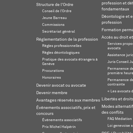
profession et dé
Structure de l'Ordre
fondamentaux
Conseil de l'Ordre
Déontologie et 
Jeune Barreau
profession
Commissions
Formation perm
Secrétariat général
Accès au droit et
Réglementation de la profession
Services propos
Règles professionnelles
avocats
Règles déontologiques
Assistance juri
Pratique des avocats étrangers à
Juris Conseil J
Genève
Permanence de 
Procurations
première heur
Honoraires
Permanence de
contrainte
Devenir avocat ou avocate
« Les avocats d
Devenir membre
Libertés et droi
Avantages réservés aux membres
Modes alternatif
Événements associatifs, prix et
des conflits
concours
FAQ Médiation
Événements associatifs
Loi genevoise s
Prix Michel Halpérin