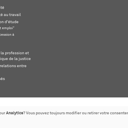
ité
é au travail
ion d'étude
t emploi"
cession à
 la profession et
ique de la justice
relations entre
sés
pour
Analytics
? Vous pouvez toujours modifier ou retirer votre consente
éé par monoloco