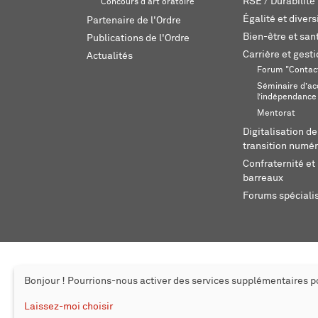
RSE / Durabilité
Concours d'art oratoire
Égalité et divers
Partenaire de l'Ordre
Bien-être et sant
Publications de l'Ordre
Carrière et gest
Actualités
Forum "Contac
Séminaire d’ac
l’indépendance
Mentorat
Digitalisation de
transition numér
Confraternité et 
barreaux
Forums spéciali
Bonjour ! Pourrions-nous activer des services supplémentaires 
© 2026 L'Ordre des avocats de Genève
Mentions légales
Cr
Laissez-moi choisir